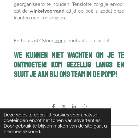
georganiseerd te houden. Tenslotte zorg je ervoor
dat de
winkelvoorraad
altijd op peil is, zodat onze
klanten nooit misgrijpen.
Enthousiast? Stuur
hier
je motivatie en cv op!
We kunnen niet wachten om je te
ontmoeten! Kom gezellig langs en
sluit je aan bij ons team in de Pomp!
D
D
S
D
e
e
h
e
Deze website gebruikt cookies voor analyse-
l
e
a
l
doeleinden en/of het tonen van advertenties.
e
l
r
e
Door gebruik te blijven maken van de site gaat u
n
e
n
hiermee akkoord.