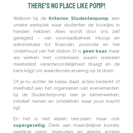
There's no place like pomp!
Welkom bij de
Kriterion
Studentenpomp
, een
unieke werkplek waar studenten de touwtjes in
handen hebben. Alles wordt door ons zelf
geregeld – van voorraadbeheer, inkoop en
administratie tot financiën, promotie en het
onderhoud van het station. Er is
geen
baas
, maar
we werken met commissies waarin iedereen
meebeslist, verantwoordelijkheid draagt en de
kans krijgt om waardevolle ervaring op te doen.
Of je nu achter de kassa staat, acties bedenkt of
meehelpt aan het organiseren van evenementen:
bij de Studentenpomp leer je samenwerken,
initiatief nemen en ontdekken waar jouw kracht
ligt.
En het is niet alleen leerzaam, maar ook
supergezellig
. Denk aan maandelijkse borrels,
jaarlijkse gala’s, teamuitjes en allerlei andere