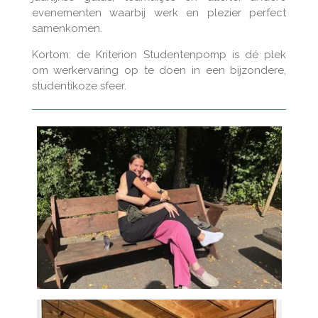
evenementen waarbij werk en plezier perfect
samenkomen.
Kortom: de Kriterion Studentenpomp is dé plek
om werkervaring op te doen in een bijzondere,
studentikoze sfeer.