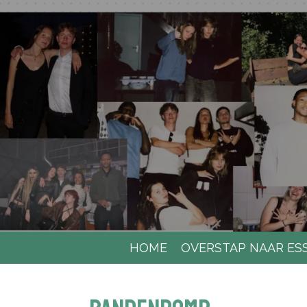
Ga
direct
naar
de
hoofdinhoud
HOME
OVERSTAP NAAR ES