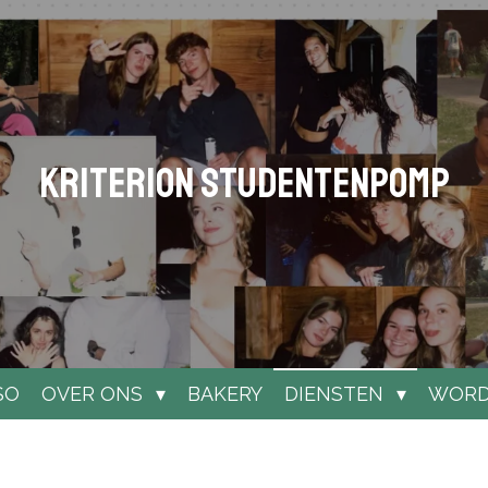
Kriterion studentenpomp
SO
OVER ONS
BAKERY
DIENSTEN
WORD