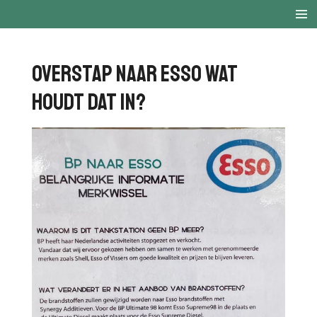
Ga
direct
naar
de
Overstap naar esso wat
hoofdinhoud
houdt dat in?